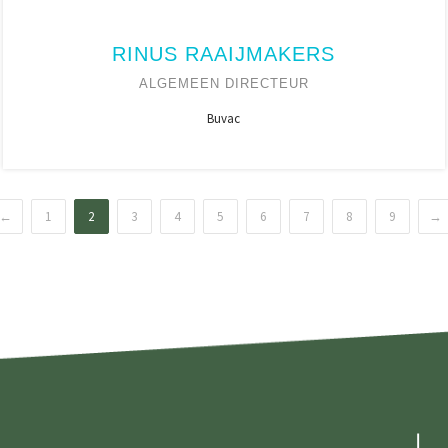
RINUS RAAIJMAKERS
ALGEMEEN DIRECTEUR
Buvac
←
1
2
3
4
5
6
7
8
9
→