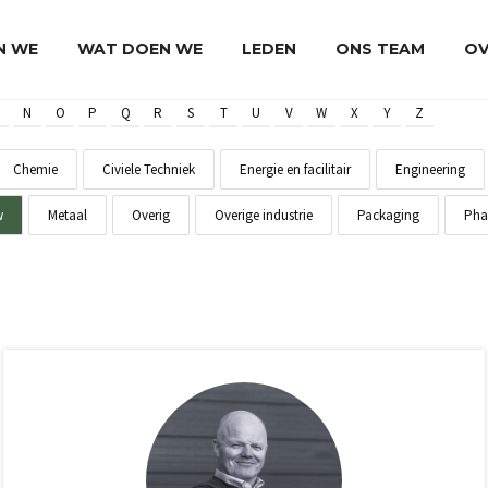
JN WE
WAT DOEN WE
LEDEN
ONS TEAM
OV
N
O
P
Q
R
S
T
U
V
W
X
Y
Z
Chemie
Civiele Techniek
Energie en facilitair
Engineering
w
Metaal
Overig
Overige industrie
Packaging
Pha