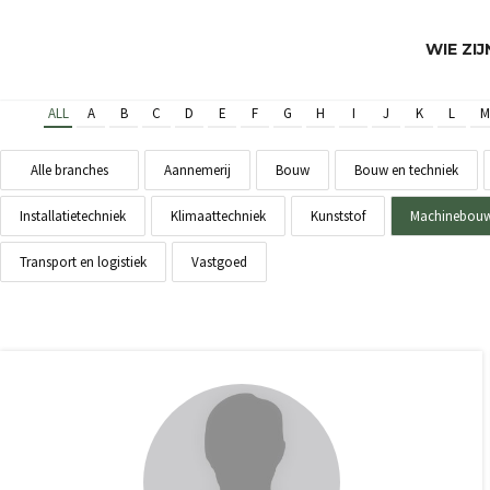
WIE ZI
ALL
A
B
C
D
E
F
G
H
I
J
K
L
M
Alle branches
Aannemerij
Bouw
Bouw en techniek
Installatietechniek
Klimaattechniek
Kunststof
Machinebou
Transport en logistiek
Vastgoed