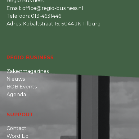
Regio Business
Email:
office@regio-business.nl
Telefoon:
013-4631446
Adres: Kobaltstraat 15, 5044 JK Tilburg
REGIO BUSINESS
Zakenmagazines
Nieuws
BOB Events
Agenda
SUPPORT
Contact
Word Lid