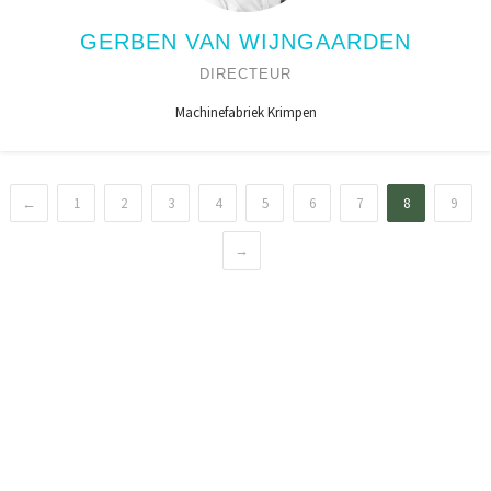
GERBEN VAN WIJNGAARDEN
DIRECTEUR
Machinefabriek Krimpen
←
1
2
3
4
5
6
7
8
9
→