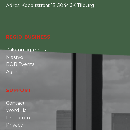
Adres: Kobaltstraat 15, 5044 JK Tilburg
REGIO BUSINESS
Zakenmagazines
Nieuws
BOB Events
Agenda
SUPPORT
Contact
Word Lid
Profileren
Privacy