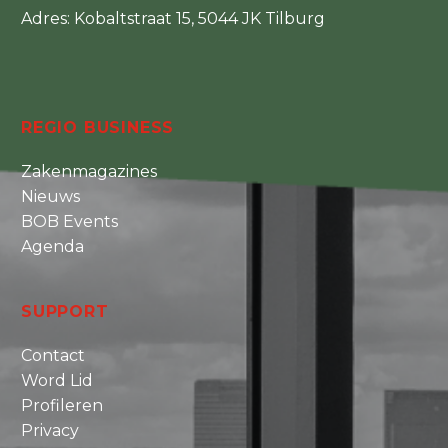
Adres: Kobaltstraat 15, 5044 JK Tilburg
REGIO BUSINESS
Zakenmagazines
Nieuws
BOB Events
Agenda
SUPPORT
Contact
Word Lid
Profileren
Privacy