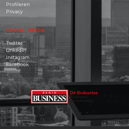
Profileren
Privacy
SOCIAL MEDIA
Twitter
LinkedIn
Instagram
Facebook