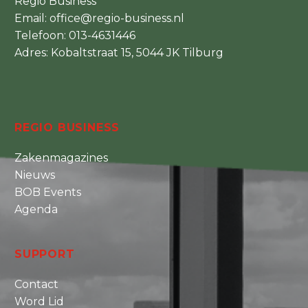
Regio Business
Email:
office@regio-business.nl
Telefoon:
013-4631446
Adres: Kobaltstraat 15, 5044 JK Tilburg
REGIO BUSINESS
Zakenmagazines
Nieuws
BOB Events
Agenda
SUPPORT
Contact
Word Lid