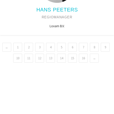
HANS PEETERS
REGIOMANAGER
Loxam B.V.
←
1
2
3
4
5
6
7
8
9
10
11
12
13
14
15
16
→