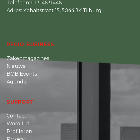
Telefoon:
013-4631446
Adres: Kobaltstraat 15, 5044 JK Tilburg
REGIO BUSINESS
Zakenmagazines
Nieuws
BOB Events
Agenda
SUPPORT
Contact
Word Lid
Profileren
Privacy