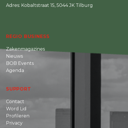
Adres: Kobaltstraat 15, 5044 JK Tilburg
REGIO BUSINESS
Zakenmagazines
Nieuws
BOB Events
Agenda
SUPPORT
Contact
Word Lid
Profileren
Privacy