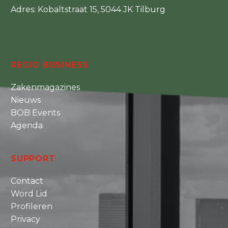
Adres: Kobaltstraat 15, 5044 JK Tilburg
REGIO BUSINESS
Zakenmagazines
Nieuws
BOB Events
Agenda
SUPPORT
Contact
Word Lid
Profileren
Privacy