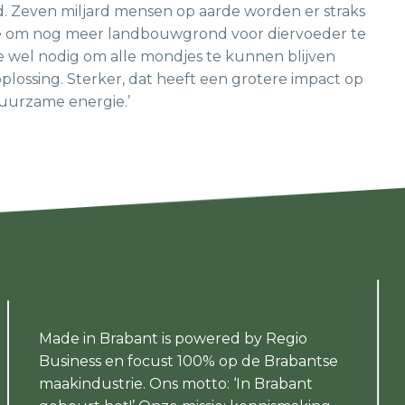
ijd. Zeven miljard mensen op aarde worden er straks
de om nog meer landbouwgrond voor diervoeder te
wel nodig om alle mondjes te kunnen blijven
oplossing. Sterker, dat heeft een grotere impact op
uurzame energie.’
Made in Brabant is powered by Regio
Business en focust 100% op de Brabantse
maakindustrie. Ons motto: ‘In Brabant