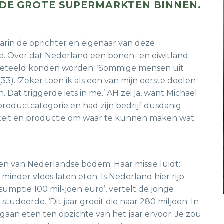
) DE GROTE SUPERMARKTEN BINNEN.
aarin de oprichter en eigenaar van deze
de. Over dat Nederland een bonen- en eiwitland
 geteeld konden worden. ‘Sommige mensen uit
33). ‘Zeker toen ik als een van mijn eerste doelen
 Dat triggerde iets in me.’ AH zei ja, want Michael
productcategorie en had zijn bedrijf dusdanig
liteit en productie om waar te kunnen maken wat
n van Nederlandse bodem. Haar missie luidt:
inder vlees laten eten. Is Nederland hier rijp
sumptie 100 mil-joen euro’, vertelt de jonge
udeerde. ‘Dit jaar groeit die naar 280 miljoen. In
gaan eten ten opzichte van het jaar ervoor. Je zou