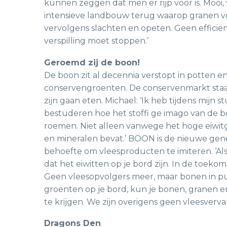
kunnen zeggen dat men er rijp voor is. Mooi, 
intensieve landbouw terug waarop granen v
vervolgens slachten en opeten. Geen effici
verspilling moet stoppen.’
Geroemd zij de boon!
De boon zit al decennia verstopt in potten e
conservengroenten. De conservenmarkt staa
zijn gaan eten. Michael: ‘Ik heb tijdens mijn 
bestuderen hoe het stoffi ge imago van de 
roemen. Niet alleen vanwege het hoge eiwitg
en mineralen bevat.’ BOON is de nieuwe gen
behoefte om vleesproducten te imiteren. ‘Als
dat het eiwitten op je bord zijn. In de toek
Geen vleesopvolgers meer, maar bonen in pur
groenten op je bord, kun je bonen, granen 
te krijgen. We zijn overigens geen vleesverva
Dragons Den