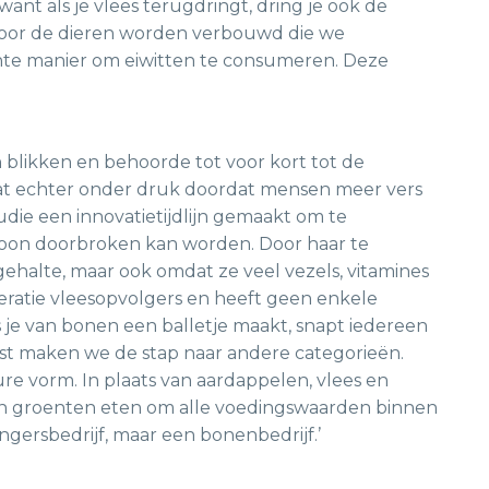
want als je vlees terugdringt, dring je ook de
oor de dieren worden verbouwd die we
ënte manier om eiwitten te consumeren. Deze
n blikken en behoorde tot voor kort tot de
t echter onder druk doordat mensen meer vers
studie een innovatietijdlijn gemaakt om te
boon doorbroken kan worden. Door haar te
ehalte, maar ook omdat ze veel vezels, vitamines
eratie vleesopvolgers en heeft geen enkele
 je van bonen een balletje maakt, snapt iedereen
omst maken we de stap naar andere categorieën.
e vorm. In plaats van aardappelen, vlees en
en groenten eten om alle voedingswaarden binnen
ngersbedrijf, maar een bonenbedrijf.’