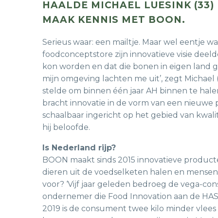
HAALDE MICHAEL LUESINK (33
MAAK KENNIS MET BOON.
Serieus waar: een mailtje. Maar wel eentje w
foodconceptstore zijn innovatieve visie deel
kon worden en dat die bonen in eigen land
mijn omgeving lachten me uit’, zegt Michael (
stelde om binnen één jaar AH binnen te halen.
bracht innovatie in de vorm van een nieuwe 
schaalbaar ingericht op het gebied van kwa
hij beloofde.
Is Nederland rijp?
BOON maakt sinds 2015 innovatieve producte
dieren uit de voedselketen halen en mensen m
voor? ‘Vijf jaar geleden bedroeg de vega-con
ondernemer die Food Innovation aan de HAS st
2019 is de consument twee kilo minder vlees 