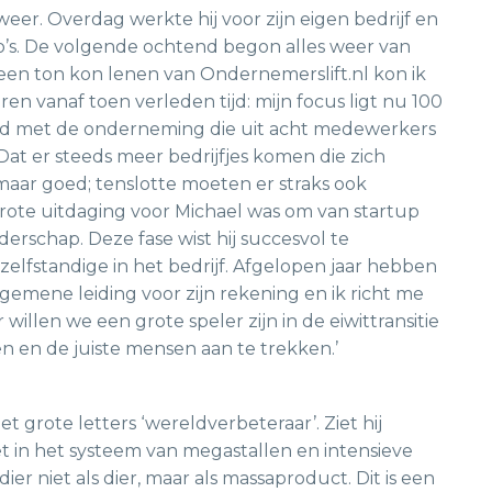
eer. Overdag werkte hij voor zijn eigen bedrijf en
io’s. De volgende ochtend begon alles weer van
 een ton kon lenen van Ondernemerslift.nl kon ik
ren vanaf toen verleden tijd: mijn focus ligt nu 100
end met de onderneming die uit acht medewerkers
Dat er steeds meer bedrijfjes komen die zich
maar goed; tenslotte moeten er straks ook
rote uitdaging voor Michael was om van startup
erschap. Deze fase wist hij succesvol te
e zelfstandige in het bedrijf. Afgelopen jaar hebben
gemene leiding voor zijn rekening en ik richt me
 willen we een grote speler zijn in de eiwittransitie
n en de juiste mensen aan te trekken.’
 grote letters ‘wereldverbeteraar’. Ziet hij
iet in het systeem van megastallen en intensieve
dier niet als dier, maar als massaproduct. Dit is een