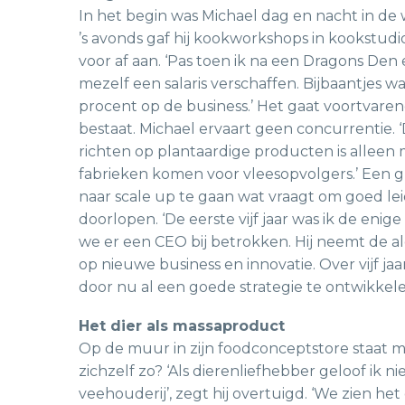
In het begin was Michael dag en nacht in de w
’s avonds gaf hij kookworkshops in kookstud
voor af aan. ‘Pas toen ik na een Dragons Den
mezelf een salaris verschaffen. Bijbaantjes wa
procent op de business.’ Het gaat voortvar
bestaat. Michael ervaart geen concurrentie. ‘
richten op plantaardige producten is alleen 
fabrieken komen voor vleesopvolgers.’ Een g
naar scale up te gaan wat vraagt om goed leid
doorlopen. ‘De eerste vijf jaar was ik de enig
we er een CEO bij betrokken. Hij neemt de al
op nieuwe business en innovatie. Over vijf jaar
door nu al een goede strategie te ontwikkele
Het dier als massaproduct
Op de muur in zijn foodconceptstore staat met
zichzelf zo? ‘Als dierenliefhebber geloof ik n
veehouderij’, zegt hij overtuigd. ‘We zien het 