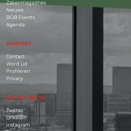
Zakenmagazines
Nieuws
BOB Events
Agenda
SUPPORT
Contact
Word Lid
Profileren
Privacy
SOCIAL MEDIA
Twitter
LinkedIn
Instagram