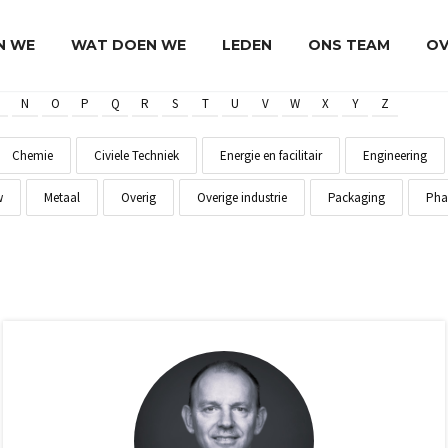
JN WE
WAT DOEN WE
LEDEN
ONS TEAM
OV
N
O
P
Q
R
S
T
U
V
W
X
Y
Z
Chemie
Civiele Techniek
Energie en facilitair
Engineering
w
Metaal
Overig
Overige industrie
Packaging
Pha