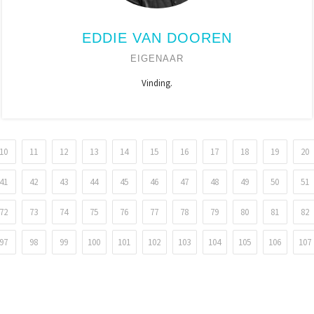
EDDIE VAN DOOREN
EIGENAAR
Vinding.
10
11
12
13
14
15
16
17
18
19
20
41
42
43
44
45
46
47
48
49
50
51
72
73
74
75
76
77
78
79
80
81
82
97
98
99
100
101
102
103
104
105
106
107