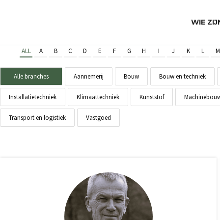
WIE ZI
ALL
A
B
C
D
E
F
G
H
I
J
K
L
M
Alle branches
Aannemerij
Bouw
Bouw en techniek
Installatietechniek
Klimaattechniek
Kunststof
Machinebou
Transport en logistiek
Vastgoed