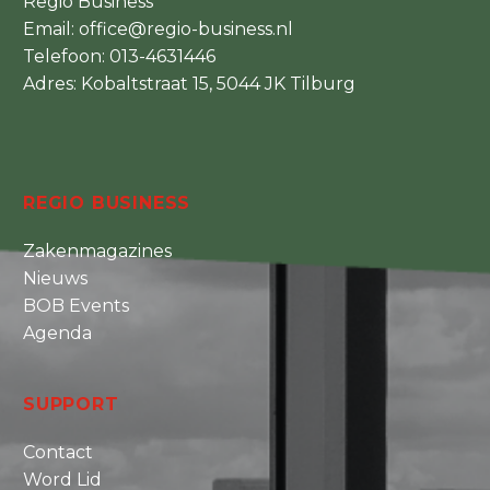
Regio Business
Email:
office@regio-business.nl
Telefoon:
013-4631446
Adres: Kobaltstraat 15, 5044 JK Tilburg
REGIO BUSINESS
Zakenmagazines
Nieuws
BOB Events
Agenda
SUPPORT
Contact
Word Lid