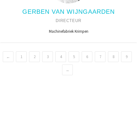
GERBEN VAN WIJNGAARDEN
DIRECTEUR
Machinefabriek Krimpen
←
1
2
3
4
5
6
7
8
9
→