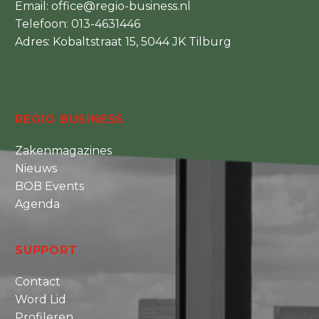
Email:
office@regio-business.nl
Telefoon:
013-4631446
Adres: Kobaltstraat 15, 5044 JK Tilburg
REGIO BUSINESS
Zakenmagazines
Nieuws
BOB Events
Agenda
SUPPORT
Contact
Word Lid
Profileren