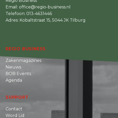
Regio Business
Email:
office@regio-business.nl
Telefoon:
013-4631446
Adres: Kobaltstraat 15, 5044 JK Tilburg
REGIO BUSINESS
Zakenmagazines
Nieuws
BOB Events
Agenda
SUPPORT
Contact
Word Lid