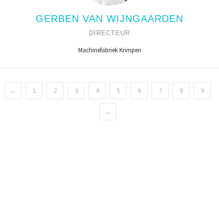
GERBEN VAN WIJNGAARDEN
DIRECTEUR
Machinefabriek Krimpen
←
1
2
3
4
5
6
7
8
9
→