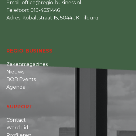
Email:
office@regio-business.nl
Telefoon:
013-4631446
Adres: Kobaltstraat 15, 5044 JK Tilburg
REGIO BUSINESS
Zakenmagazines
Nieuws
BOB Events
Agenda
SUPPORT
Contact
Word Lid
Profileren