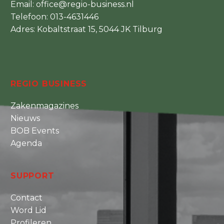
Email:
office@regio-business.nl
Telefoon:
013-4631446
Adres: Kobaltstraat 15, 5044 JK Tilburg
REGIO BUSINESS
Zakenmagazines
Nieuws
BOB Events
Agenda
SUPPORT
Contact
Word Lid
Profileren