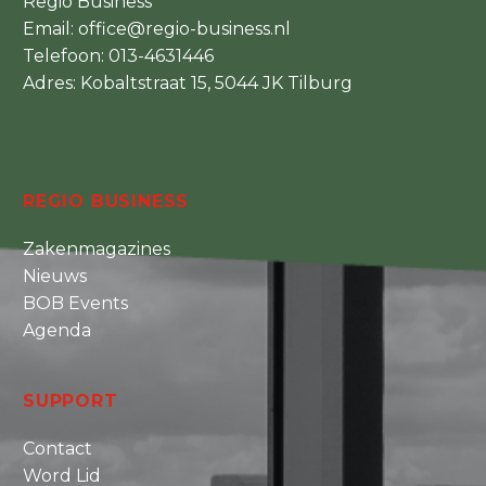
Regio Business
Email:
office@regio-business.nl
Telefoon:
013-4631446
Adres: Kobaltstraat 15, 5044 JK Tilburg
REGIO BUSINESS
Zakenmagazines
Nieuws
BOB Events
Agenda
SUPPORT
Contact
Word Lid