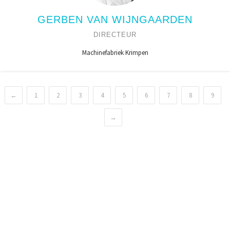
GERBEN VAN WIJNGAARDEN
DIRECTEUR
Machinefabriek Krimpen
←
1
2
3
4
5
6
7
8
9
→