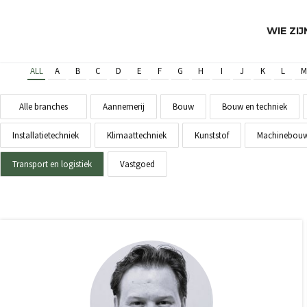
WIE ZI
ALL
A
B
C
D
E
F
G
H
I
J
K
L
M
Alle branches
Aannemerij
Bouw
Bouw en techniek
Installatietechniek
Klimaattechniek
Kunststof
Machinebou
Transport en logistiek
Vastgoed