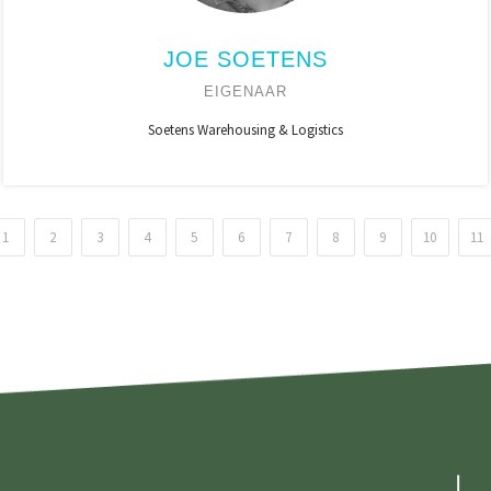
JOE SOETENS
EIGENAAR
Soetens Warehousing & Logistics
1
2
3
4
5
6
7
8
9
10
11