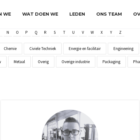
JN WE
WAT DOEN WE
LEDEN
ONS TEAM
OV
N
O
P
Q
R
S
T
U
V
W
X
Y
Z
Chemie
Civiele Techniek
Energie en facilitair
Engineering
w
Metaal
Overig
Overige industrie
Packaging
Pha