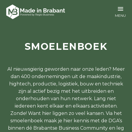
SMOELENBOEK
Al nieuwsgierig geworden naar onze leden? Meer
dan 400 ondernemingen uit de maakindustrie,
hightech, productie, logistiek, bouw en techniek
zijn al actief bezig met het uitbreiden en
onderhouden van hun netwerk. Lang niet
iedereen kent elkaar en elkaars activiteiten.
Zonde! Want hier liggen zo veel kansen. Via het
smoelenboek maak je hier kennis met de DGA’s
binnen dé Brabantse Business Community en leg