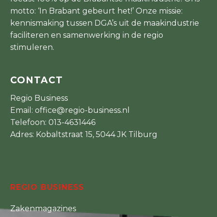
motto: ‘In Brabant gebeurt het!’ Onze missie:
kennismaking tussen DGA’s uit de maakindustrie
faciliteren en samenwerking in de regio
stimuleren.
CONTACT
Regio Business
Email:
office@regio-business.nl
Telefoon:
013-4631446
Adres: Kobaltstraat 15, 5044 JK Tilburg
REGIO BUSINESS
Zakenmagazines