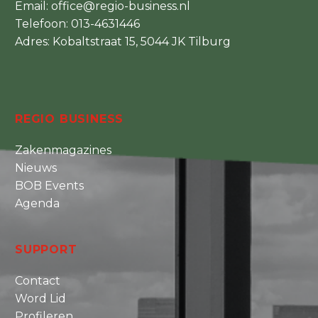
Email:
office@regio-business.nl
Telefoon:
013-4631446
Adres: Kobaltstraat 15, 5044 JK Tilburg
REGIO BUSINESS
Zakenmagazines
Nieuws
BOB Events
Agenda
SUPPORT
Contact
Word Lid
Profileren