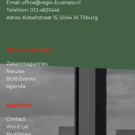
Email:
office@regio-business.nl
Telefoon:
013-4631446
Adres: Kobaltstraat 15, 5044 JK Tilburg
REGIO BUSINESS
Zakenmagazines
Nieuws
BOB Events
Agenda
SUPPORT
Contact
Word Lid
Profileren