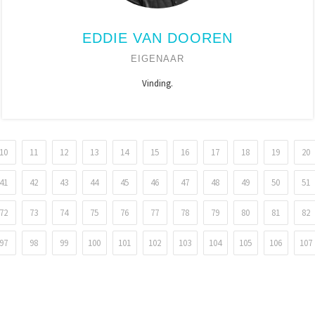
EDDIE VAN DOOREN
EIGENAAR
Vinding.
10
11
12
13
14
15
16
17
18
19
20
41
42
43
44
45
46
47
48
49
50
51
72
73
74
75
76
77
78
79
80
81
82
97
98
99
100
101
102
103
104
105
106
107