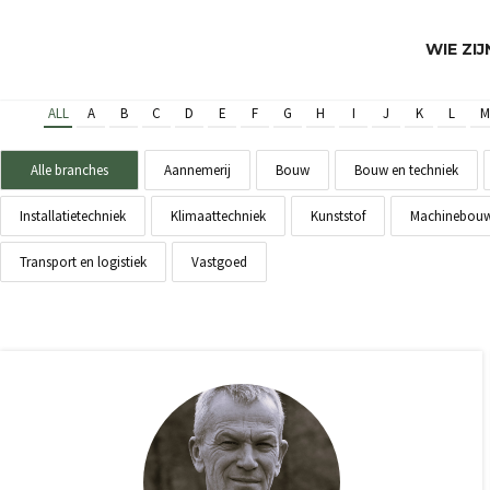
WIE ZI
ALL
A
B
C
D
E
F
G
H
I
J
K
L
M
Alle branches
Aannemerij
Bouw
Bouw en techniek
Installatietechniek
Klimaattechniek
Kunststof
Machinebou
Transport en logistiek
Vastgoed