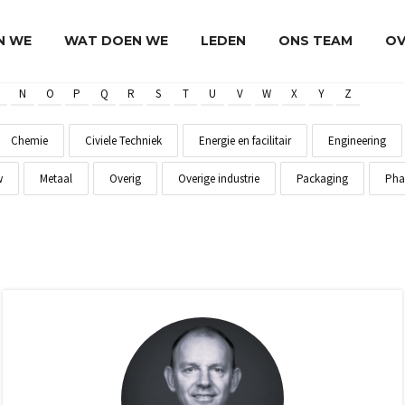
JN WE
WAT DOEN WE
LEDEN
ONS TEAM
OV
N
O
P
Q
R
S
T
U
V
W
X
Y
Z
Chemie
Civiele Techniek
Energie en facilitair
Engineering
w
Metaal
Overig
Overige industrie
Packaging
Pha