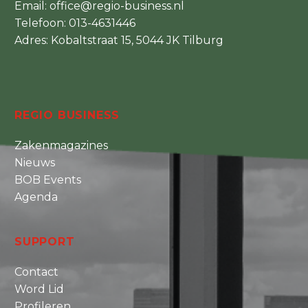
Email:
office@regio-business.nl
Telefoon:
013-4631446
Adres: Kobaltstraat 15, 5044 JK Tilburg
REGIO BUSINESS
Zakenmagazines
Nieuws
BOB Events
Agenda
SUPPORT
Contact
Word Lid
Profileren