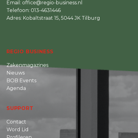
Email:
office@regio-business.nl
Telefoon:
013-4631446
Adres: Kobaltstraat 15, 5044 JK Tilburg
REGIO BUSINESS
Zakenmagazines
Nieuws
BOB Events
Agenda
SUPPORT
Contact
Word Lid
Profileren