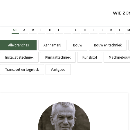
WIE ZI
ALL
A
B
C
D
E
F
G
H
I
J
K
L
M
Alle branches
Aannemerij
Bouw
Bouw en techniek
Installatietechniek
Klimaattechniek
Kunststof
Machinebou
Transport en logistiek
Vastgoed