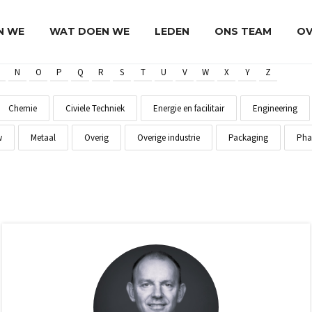
JN WE
WAT DOEN WE
LEDEN
ONS TEAM
OV
N
O
P
Q
R
S
T
U
V
W
X
Y
Z
Chemie
Civiele Techniek
Energie en facilitair
Engineering
w
Metaal
Overig
Overige industrie
Packaging
Pha