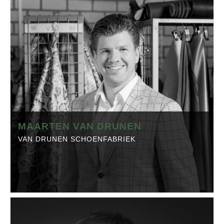
Schoenenfabriek H. Greve
Positie:
Algemeen directeur
Telefoon:
0655158888
Website:
greve.nl
Branche:
Textiel
Locatie:
Waalwijk
Made in Brabant is onderdeel van Regio Business, dé
MAARTEN VAN DRUNEN
Brabantse Business Community. Klik op onderstaande
VAN DRUNEN SCHOENFABRIEK
button om het profiel op regio-business.nl te bekijken
met daarop artikelen, events en de laatste
nieuwsberichten.
MAARTEN VAN DRUNEN
Van Drunen Schoenfabriek