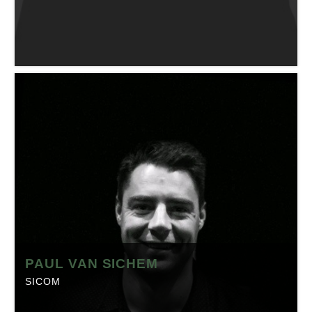
button om het profiel op regio-business.nl te bekijken
met daarop artikelen, events en de laatste
nieuwsberichten.
PATRICK VAN DER SPEK
Elis Helmond
Positie:
Manager
Telefoon:
0492-593300
Website:
nl.elis.com
Branche:
Textiel
Locatie:
Helmond
Made in Brabant is onderdeel van Regio Business, dé
PAUL VAN SICHEM
Brabantse Business Community. Klik op onderstaande
SICOM
button om het profiel op regio-business.nl te bekijken
met daarop artikelen, events en de laatste