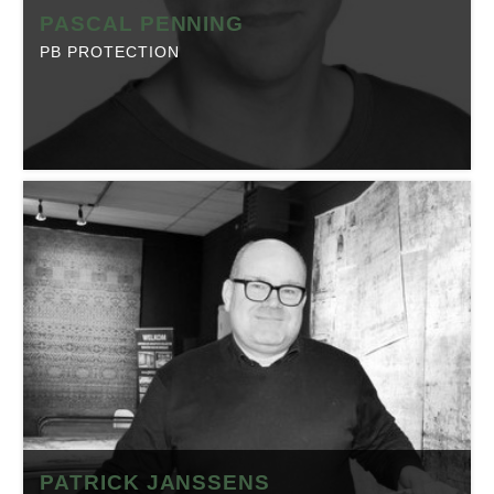
PASCAL PENNING
PB PROTECTION
PASCAL PENNING
PB Protection
Positie:
Eigenaar
Positie:
Eigenaar
Telefoon:
013-5345934
Telefoon:
040-2063026
Website:
textaafoam.nl
Website:
pb-protection.nl
Branche:
Textiel
Branche:
Textiel
Locatie:
Tilburg
Locatie:
Leende
Made in Brabant is onderdeel van Regio Business, dé
Made in Brabant is onderdeel van Regio Business, dé
PATRICK JANSSENS
Brabantse Business Community. Klik op onderstaande