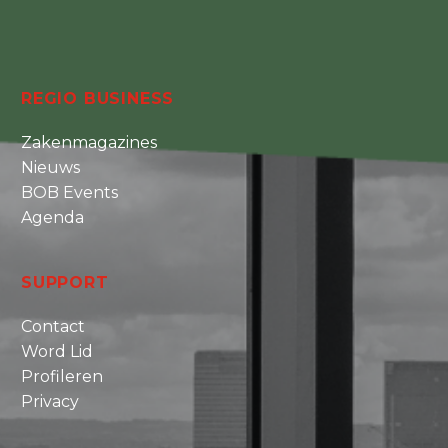
REGIO BUSINESS
Zakenmagazines
Nieuws
BOB Events
Agenda
SUPPORT
Contact
Word Lid
Profileren
Privacy