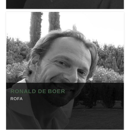
ROBERT OP ’T LANDT
Tarkett
Positie:
Directeur
Telefoon:
0416-684100
Website:
tarkett.nl
Branche:
Textiel
Locatie:
Waalwijk
Made in Brabant is onderdeel van Regio Business, dé
RONALD DE BOER
Brabantse Business Community. Klik op onderstaande
ROFA
button om het profiel op regio-business.nl te bekijken
met daarop artikelen, events en de laatste
nieuwsberichten.