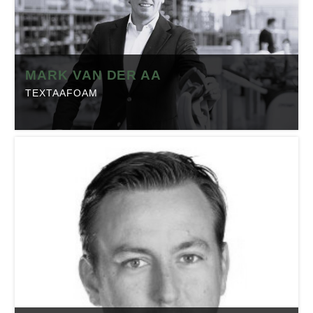
Telefoon:
073-5325032
Website:
hepacare.nl
Branche:
Textiel
MARK VAN DER AA
Locatie:
Geffen
TEXTAAFOAM
Made in Brabant is onderdeel van Regio Business, dé
MARK VAN DER AA
Brabantse Business Community. Klik op onderstaande
button om het profiel op regio-business.nl te bekijken
Textaafoam
met daarop artikelen, events en de laatste
nieuwsberichten.