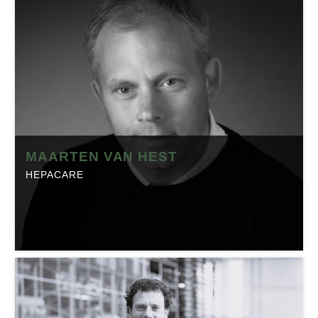
Positie:
Eigenaar
Telefoon:
0416-387387
Website:
durea.nl
Branche:
Textiel
Locatie:
Drunen
Made in Brabant is onderdeel van Regio Business, dé
MAARTEN VAN HEST
Brabantse Business Community. Klik op onderstaande
HEPACARE
button om het profiel op regio-business.nl te bekijken
met daarop artikelen, events en de laatste
nieuwsberichten.
MAARTEN VAN HEST
HepaCare
Positie:
Eigenaar