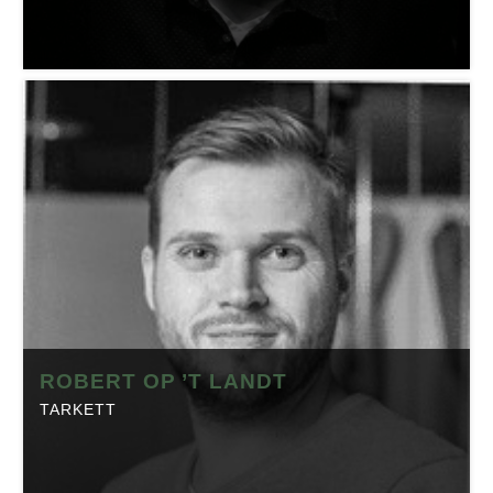
nieuwsberichten.
PAUL VAN SICHEM
Sicom
Positie:
Eigenaar
Telefoon:
0162-670403
Website:
sichem.nl
Branche:
Textiel
Locatie:
Made
Made in Brabant is onderdeel van Regio Business, dé
ROBERT OP ’T LANDT
Brabantse Business Community. Klik op onderstaande
TARKETT
button om het profiel op regio-business.nl te bekijken
met daarop artikelen, events en de laatste
nieuwsberichten.