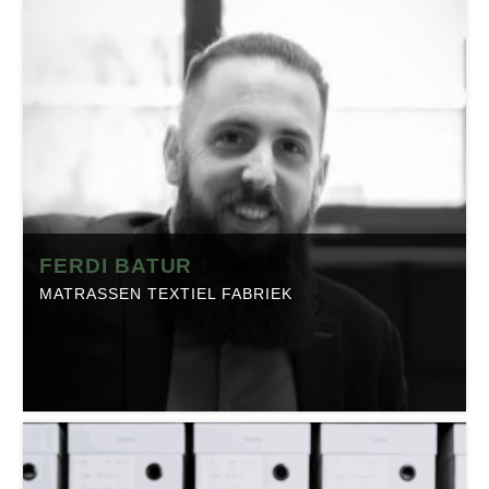
ROFA
Positie:
Eigenaar
Telefoon:
0161-240170
Website:
rofa.nl
Branche:
Textiel
Locatie:
Rijen
Made in Brabant is onderdeel van Regio Business, dé
FERDI BATUR
Brabantse Business Community. Klik op onderstaande
MATRASSEN TEXTIEL FABRIEK
button om het profiel op regio-business.nl te bekijken
met daarop artikelen, events en de laatste
nieuwsberichten.
FERDI BATUR
Matrassen Textiel Fabriek