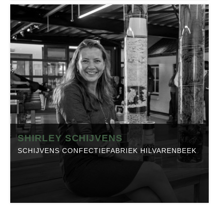
RONALD DE BOER
ROFA
Positie:
Directeur/Eigenaar
Telefoon:
0161-240170
Website:
rofa.nl
Branche:
Textiel
Locatie:
Rijen
Made in Brabant is onderdeel van Regio Business, dé
SHIRLEY SCHIJVENS
Brabantse Business Community. Klik op onderstaande
SCHIJVENS CONFECTIEFABRIEK HILVARENBEEK
button om het profiel op regio-business.nl te bekijken
met daarop artikelen, events en de laatste
nieuwsberichten.
SHIRLEY SCHIJVENS