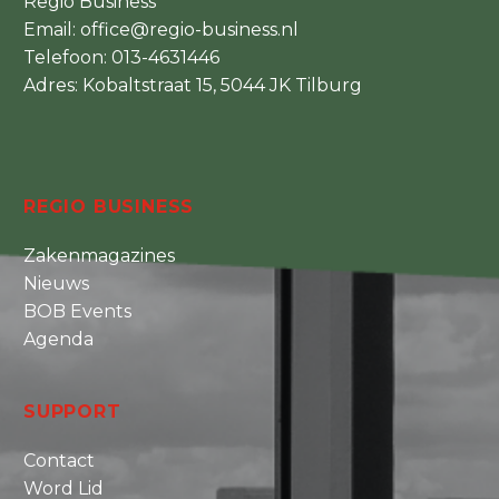
Regio Business
Email:
office@regio-business.nl
Telefoon:
013-4631446
Adres: Kobaltstraat 15, 5044 JK Tilburg
REGIO BUSINESS
Zakenmagazines
Nieuws
BOB Events
Agenda
SUPPORT
Contact
Word Lid