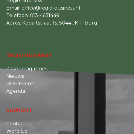
Regio Business
Email:
office@regio-business.nl
Telefoon:
013-4631446
Adres: Kobaltstraat 15, 5044 JK Tilburg
REGIO BUSINESS
Zakenmagazines
Nieuws
BOB Events
Agenda
SUPPORT
Contact
Word Lid