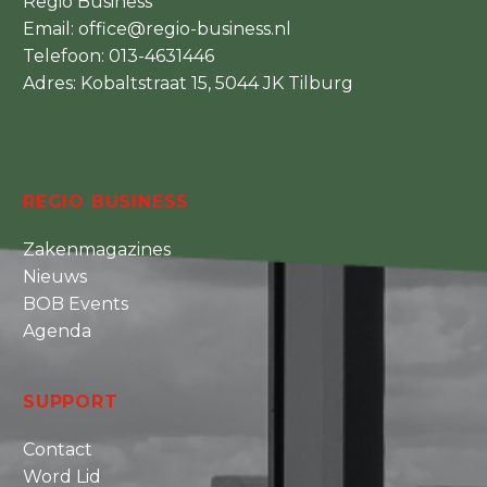
Regio Business
Email:
office@regio-business.nl
Telefoon:
013-4631446
Adres: Kobaltstraat 15, 5044 JK Tilburg
REGIO BUSINESS
Zakenmagazines
Nieuws
BOB Events
Agenda
SUPPORT
Contact
Word Lid