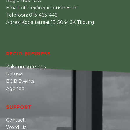
Regio Business
Email:
office@regio-business.nl
Telefoon:
013-4631446
Adres: Kobaltstraat 15, 5044 JK Tilburg
REGIO BUSINESS
Zakenmagazines
Nieuws
BOB Events
Agenda
SUPPORT
Contact
Word Lid