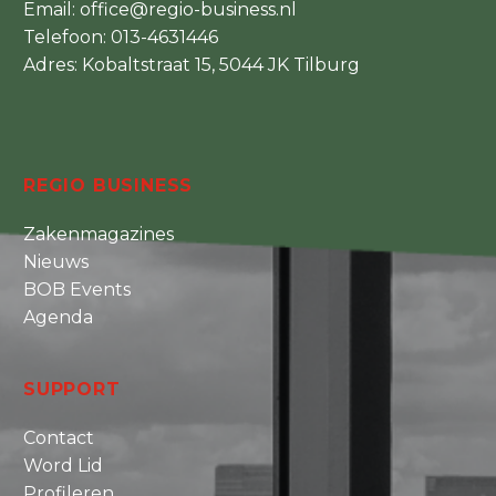
Email:
office@regio-business.nl
Telefoon:
013-4631446
Adres: Kobaltstraat 15, 5044 JK Tilburg
REGIO BUSINESS
Zakenmagazines
Nieuws
BOB Events
Agenda
SUPPORT
Contact
Word Lid
Profileren