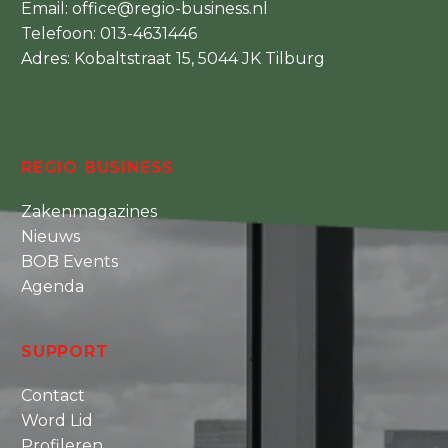
Email:
office@regio-business.nl
Telefoon:
013-4631446
Adres: Kobaltstraat 15, 5044 JK Tilburg
REGIO BUSINESS
Zakenmagazines
Nieuws
BOB Events
Agenda
SUPPORT
Contact
Word Lid
Profileren