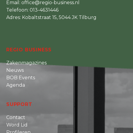
Email:
office@regio-business.nl
Telefoon:
013-4631446
Adres: Kobaltstraat 15, 5044 JK Tilburg
REGIO BUSINESS
Zakenmagazines
Nieuws
BOB Events
Agenda
SUPPORT
Contact
Word Lid
Profileren