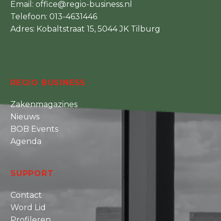
Email:
office@regio-business.nl
Telefoon:
013-4631446
Adres: Kobaltstraat 15, 5044 JK Tilburg
REGIO BUSINESS
Zakenmagazines
Nieuws
BOB Events
Agenda
SUPPORT
Contact
Word Lid
Profileren