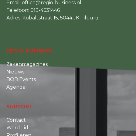
Email:
office@regio-business.nl
Telefoon:
013-4631446
Adres: Kobaltstraat 15, 5044 JK Tilburg
REGIO BUSINESS
Zakenmagazines
Nieuws
BOB Events
Agenda
SUPPORT
Contact
Word Lid
Profileren