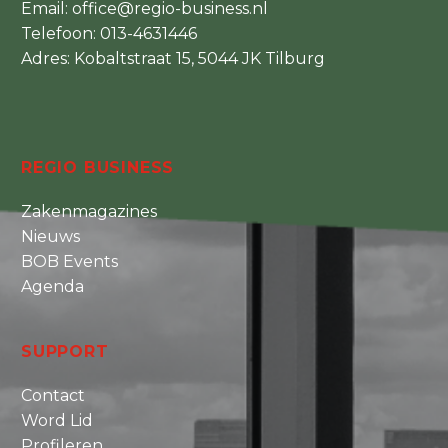
Email:
office@regio-business.nl
Telefoon:
013-4631446
Adres: Kobaltstraat 15, 5044 JK Tilburg
REGIO BUSINESS
Zakenmagazines
Nieuws
BOB Events
Agenda
SUPPORT
Contact
Word Lid
Profileren