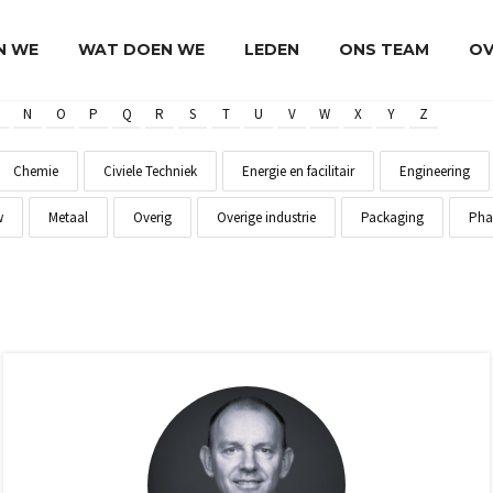
JN WE
WAT DOEN WE
LEDEN
ONS TEAM
OV
N
O
P
Q
R
S
T
U
V
W
X
Y
Z
Chemie
Civiele Techniek
Energie en facilitair
Engineering
w
Metaal
Overig
Overige industrie
Packaging
Pha