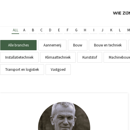
WIE ZI
ALL
A
B
C
D
E
F
G
H
I
J
K
L
M
Alle branches
Aannemerij
Bouw
Bouw en techniek
Installatietechniek
Klimaattechniek
Kunststof
Machinebou
Transport en logistiek
Vastgoed