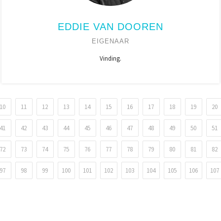
EDDIE VAN DOOREN
EIGENAAR
Vinding.
10
11
12
13
14
15
16
17
18
19
20
41
42
43
44
45
46
47
48
49
50
51
72
73
74
75
76
77
78
79
80
81
82
97
98
99
100
101
102
103
104
105
106
107