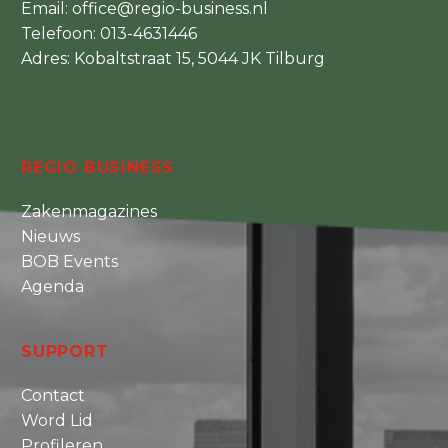
Email:
office@regio-business.nl
Telefoon:
013-4631446
Adres: Kobaltstraat 15, 5044 JK Tilburg
REGIO BUSINESS
Zakenmagazines
Nieuws
BOB Events
Agenda
SUPPORT
Contact
Word Lid
Profileren