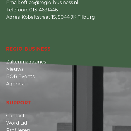
Email:
office@regio-business.nl
Telefoon:
013-4631446
Adres: Kobaltstraat 15, 5044 JK Tilburg
REGIO BUSINESS
Zakenmagazines
Nieuws
BOB Events
Agenda
SUPPORT
Contact
Word Lid
Profileren