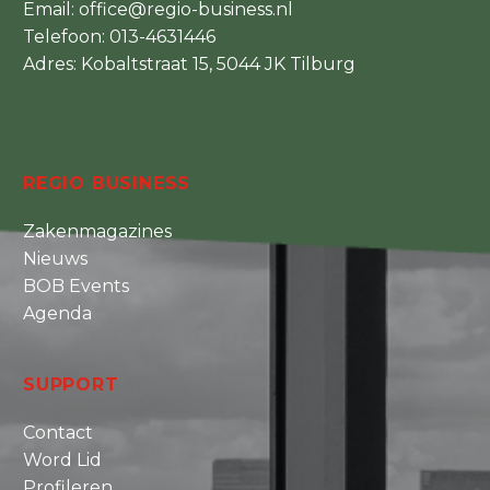
Email:
office@regio-business.nl
Telefoon:
013-4631446
Adres: Kobaltstraat 15, 5044 JK Tilburg
REGIO BUSINESS
Zakenmagazines
Nieuws
BOB Events
Agenda
SUPPORT
Contact
Word Lid
Profileren