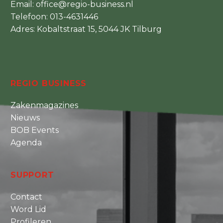
Email:
office@regio-business.nl
Telefoon:
013-4631446
Adres: Kobaltstraat 15, 5044 JK Tilburg
REGIO BUSINESS
Zakenmagazines
Nieuws
BOB Events
Agenda
SUPPORT
Contact
Word Lid
Profileren