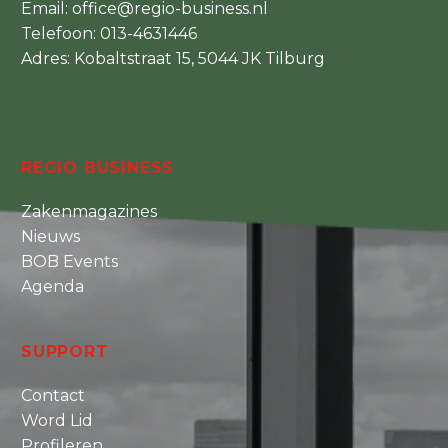
Email:
office@regio-business.nl
Telefoon:
013-4631446
Adres: Kobaltstraat 15, 5044 JK Tilburg
REGIO BUSINESS
Zakenmagazines
Nieuws
BOB Events
Agenda
SUPPORT
Contact
Word Lid
Profileren