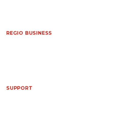
Adres: Kobaltstraat 15, 5044 JK Tilburg
REGIO BUSINESS
Zakenmagazines
Nieuws
BOB Events
Agenda
SUPPORT
Contact
Word Lid
Profileren
Privacy