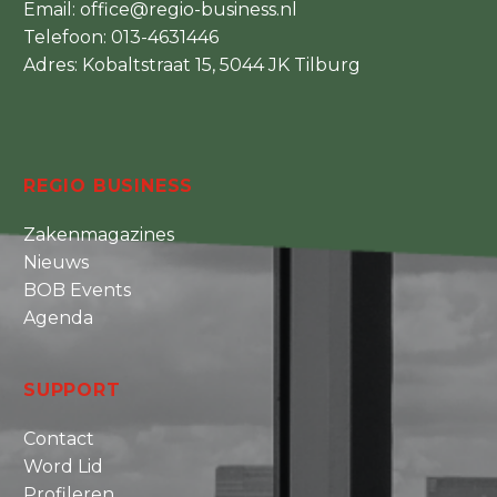
Email:
office@regio-business.nl
Telefoon:
013-4631446
Adres: Kobaltstraat 15, 5044 JK Tilburg
REGIO BUSINESS
Zakenmagazines
Nieuws
BOB Events
Agenda
SUPPORT
Contact
Word Lid
Profileren