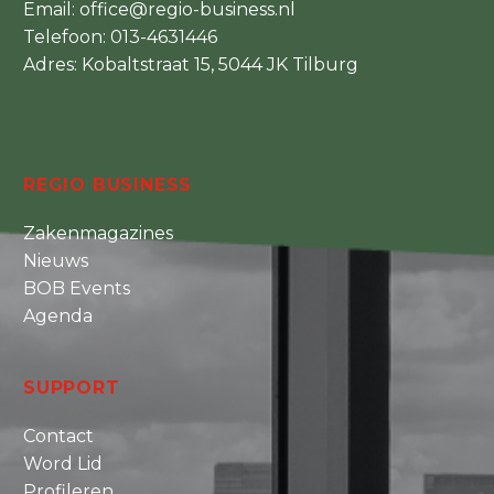
Email:
office@regio-business.nl
Telefoon:
013-4631446
Adres: Kobaltstraat 15, 5044 JK Tilburg
REGIO BUSINESS
Zakenmagazines
Nieuws
BOB Events
Agenda
SUPPORT
Contact
Word Lid
Profileren