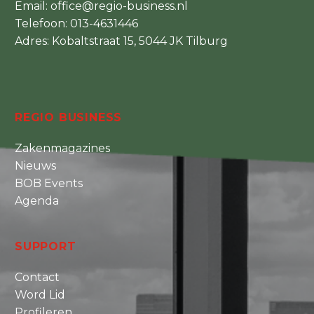
Email:
office@regio-business.nl
Telefoon:
013-4631446
Adres: Kobaltstraat 15, 5044 JK Tilburg
REGIO BUSINESS
Zakenmagazines
Nieuws
BOB Events
Agenda
SUPPORT
Contact
Word Lid
Profileren