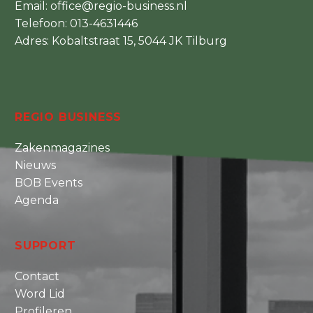
Email:
office@regio-business.nl
Telefoon:
013-4631446
Adres: Kobaltstraat 15, 5044 JK Tilburg
REGIO BUSINESS
Zakenmagazines
Nieuws
BOB Events
Agenda
SUPPORT
Contact
Word Lid
Profileren