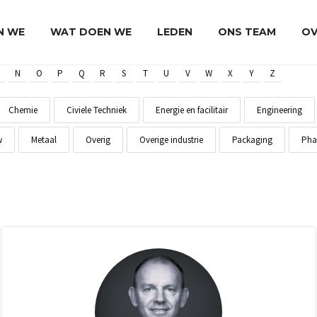
JN WE
WAT DOEN WE
LEDEN
ONS TEAM
OV
N
O
P
Q
R
S
T
U
V
W
X
Y
Z
Chemie
Civiele Techniek
Energie en facilitair
Engineering
w
Metaal
Overig
Overige industrie
Packaging
Pha