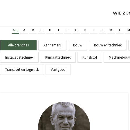
WIE ZI
ALL
A
B
C
D
E
F
G
H
I
J
K
L
M
Alle branches
Aannemerij
Bouw
Bouw en techniek
Installatietechniek
Klimaattechniek
Kunststof
Machinebou
Transport en logistiek
Vastgoed