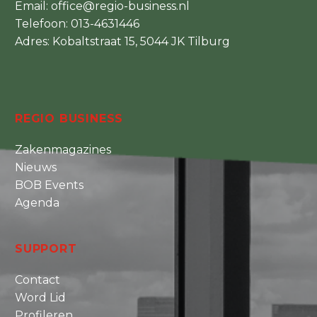
Email:
office@regio-business.nl
Telefoon:
013-4631446
Adres: Kobaltstraat 15, 5044 JK Tilburg
REGIO BUSINESS
Zakenmagazines
Nieuws
BOB Events
Agenda
SUPPORT
Contact
Word Lid
Profileren