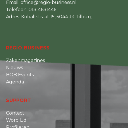
Email:
office@regio-business.nl
Telefoon:
013-4631446
Adres: Kobaltstraat 15, 5044 JK Tilburg
REGIO BUSINESS
Zakenmagazines
Nieuws
BOB Events
Agenda
SUPPORT
Contact
Word Lid
Profileren